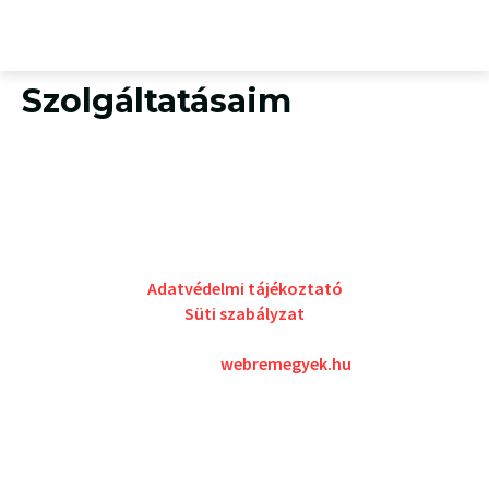
Szolgáltatásaim
Farkas Júlia ev.
Adószám: 90007769-1-42
E-mail cím: kozteruletfoglalas@gmail.com
Farkas Júlia ev. – Minden jog fenntartva
!
Adatvédelmi tájékoztató
Süti szabályzat
Weboldal:
webremegyek.hu