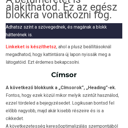
alakíthatod. Ez az egész
blokkra vonatkozni fog.
Adhatsz színt a szövegednek, és magának a blokk
hátterének is.
Linkeket is készíthetsz
, ahol a plusz beállításoknál
megadhatod, hogy kattintásra új lapon nyissák meg a
látogatóid. Ezt érdemes bekapcsolni.
Címsor
A következő blokkunk a „Címsorok”, „Heading”-ek.
Fontos, hogy ezek közül mikor melyik szintűt használod,
ezzel tördeled a bejegyzésedet. Logikusan bontsd fel
előbb nagyobb, majd akár kisebb részeire és is a
cikkedet.
A következetesség keresőoptimalizálás szempontjából