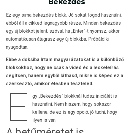
Bekezdés
Ez egy sima bekezdés blokk. Jó sokat fogod használni,
ebből áll a cikked legnagyobb része. Minden bekezdés
egy új blokkot jelent, szóval, ha „Enter”-t nyomsz, akkor
automatikusan átugrasz egy új blokkba. Próbáld ki
nyugodtan.
Ebbe a doksiba írtam magyarázatokat is a különböző
blokkokhoz, hogy ne csak a videó és a leckeleírás
segítsen, hanem egyből láthasd, mikre is képes ez a
szerkesztő, amikor élesben teszteled.
E
gy „Bekezdés” blokknál tudsz iniciálét is
használni. Nem hiszem, hogy sokszor
kellene, de ez is egy opció, jó tudni, hogy
ilyen is van.
A betűméretet is