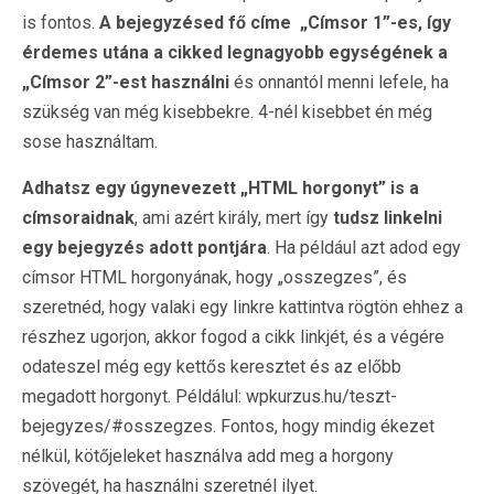
is fontos.
A bejegyzésed fő címe „Címsor 1”-es, így
érdemes utána a cikked legnagyobb egységének a
„Címsor 2”-est használni
és onnantól menni lefele, ha
szükség van még kisebbekre. 4-nél kisebbet én még
sose használtam.
Adhatsz egy úgynevezett „HTML horgonyt” is a
címsoraidnak
, ami azért király, mert így
tudsz linkelni
egy bejegyzés adott pontjára
. Ha például azt adod egy
címsor HTML horgonyának, hogy „osszegzes”, és
szeretnéd, hogy valaki egy linkre kattintva rögtön ehhez a
részhez ugorjon, akkor fogod a cikk linkjét, és a végére
odateszel még egy kettős keresztet és az előbb
megadott horgonyt. Példálul: wpkurzus.hu/teszt-
bejegyzes/#osszegzes. Fontos, hogy mindig ékezet
nélkül, kötőjeleket használva add meg a horgony
szövegét, ha használni szeretnél ilyet.