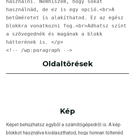
használni. Nemhiszem, hogy sokat 
használnád, de ez is egy opció.<br>A 
betűméretet is alakíthatod. Ez az egész 
blokkra vonatkozni fog.<br>Adhatsz színt 
a szövegednék és magának a blokk 
hátterének is. </p>

<!-- /wp:paragraph -->
Oldaltörések
Kép
Képet behúzhatsz egyből a számítógépedről is. A kép
blokkot használva kiválaszthatod, hogy honnan töltenéd