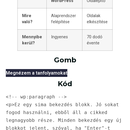
WordPress
Oldalépítő
Mire
Alaprendszer
Oldalak
való?
felépítése
elkészítése
Mennyibe
Ingyenes
70 dodó
kerül?
évente
Gomb
Megnézem a tanfolyamokat
Kód
<!-- wp:paragraph -->

<p>Ez egy sima bekezdés blokk. Jó sokat 
fogod használni, ebből áll a cikked 
legnagyobb része. Minden bekezdés egy új 
blokkot jelent, szóval, ha "Enter"-t 