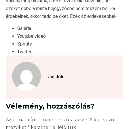
Vannak még blokkok, amiket szoktunk használni, de
ezeket ebbe a minta bejegyzésbe nem teszem be. Ha
érdekelnek, akkor tedd be őket. Ezek az érdekesebbek:
Galéria
Youtube videó
Spotify
Twitter
JuliJuli
Vélemény, hozzászólás?
Az e-mail címet nem tesszük közzé.
A kötelező
mezőket
*
karakterrel jelöltük